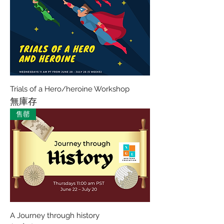
Trials of a Hero/heroine Workshop
無庫存
售罄
A Journey through history