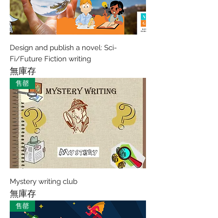
Design and publish a novel: Sci-
Fi/Future Fiction writing
無庫存
售罄
Mystery writing club
無庫存
售罄