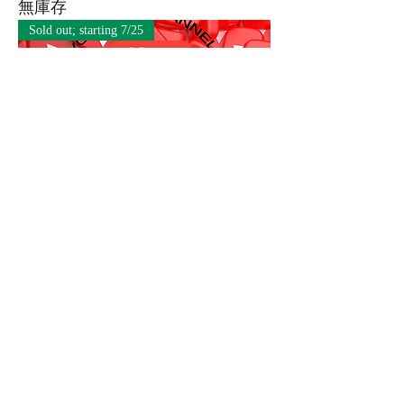
無庫存
Sold out; starting 7/25
Create and customize a Youtube
channel (Grades 3-8)
無庫存
sold out; starting 7/8