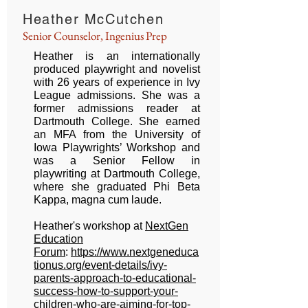
Heather McCutchen
Senior Counselor, Ingenius Prep
Heather is an internationally
produced playwright and novelist
with 26 years of experience in Ivy
League admissions. She was a
former admissions reader at
Dartmouth College. She
earned
an MFA from the University of
Iowa Playwrights’ Workshop and
was a Senior Fellow in
playwriting at Dartmouth College,
where she graduated Phi Beta
Kappa, magna cum laude.
Heather's workshop at
NextGen
Education
Forum
:
https://www.nextgeneduca
tionus.org/event-details/ivy-
parents-approach-to-educational-
success-how-to-support-your-
children-who-are-aiming-for-top-