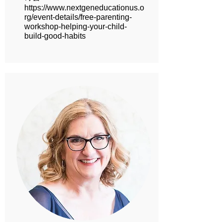
https://www.nextgeneducationus.o
rg/event-details/free-parenting-
workshop-helping-your-child-
build-good-habits