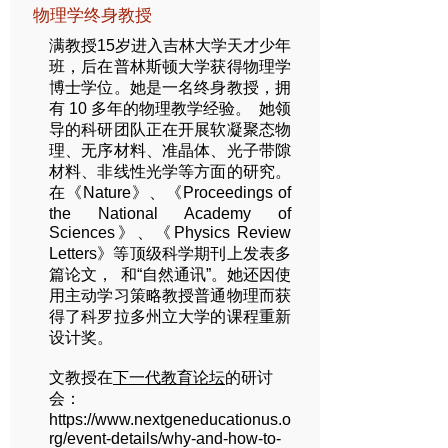
物理学终身教授
满教授15岁进入吉林大学天才少年
班，后在普林斯顿大学获得物理学
博士学位。她是一名终身教授，拥
有 10 多年的物理教学经验。
她领
导的科研团队正在开展软凝聚态物
理、无序材料、准晶体、光子带隙
材料、非线性光学等方面的研究。
在《Nature》、《Proceedings of
the National Academy of
Sciences》、《Physics Review
Letters》等顶级科学期刊上发表多
篇论文，
和“自然通讯”。她还因使
用主动学习策略教授普通物理而获
得了科罗拉多州立大学的课程重新
设计奖。
文教授在
下一代教育论坛
的研讨
会：
https://www.nextgeneducationus.o
rg/event-details/why-and-how-to-