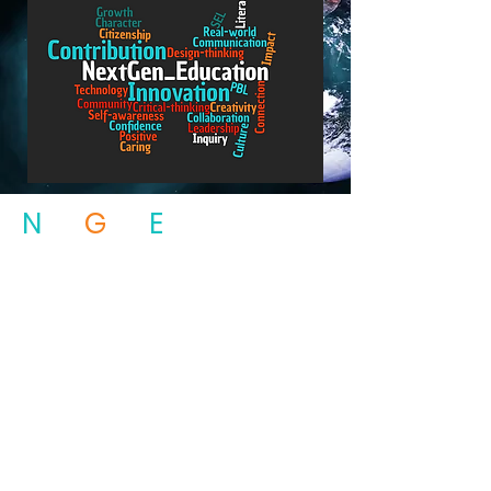
N
ext
G
en
E
ducation