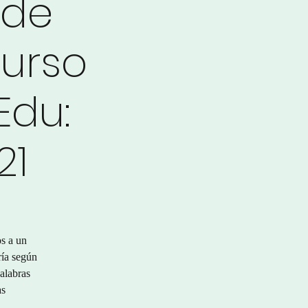
 de
urso
Edu:
21
os a un
ría según
palabras
as