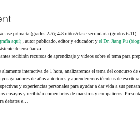
ent
s/clase primaria (grados 2-5); 4-8 niños/clase secundaria (grados 6-11)
grafía aquí)
 , autor publicado, editor y educador; y 
el Dr. Jiang Pu (biog
istente de enseñanza. 
iantes recibirán recursos de aprendizaje y videos sobre el tema para prep
se altamente interactiva de 1 hora, analizaremos el tema del concurso de e
yos ganadores de años anteriores y aprenderemos técnicas de escritura.
rspectivas y experiencias personales para ayudar a dar vida a sus pensam
ios ensayos y recibirán comentarios de maestros y compañeros. Presenta
ara debates e…