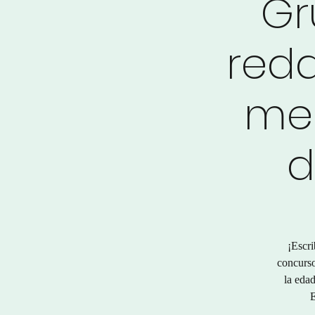
Gr
red
men
d
¡Escri
concurso
la edad
E