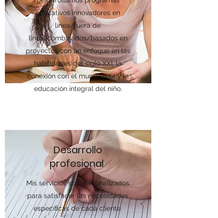
Desarrollamos programas
educativos innovadores en
línea/fuera de
línea/combinados/basados en
proyectos con un enfoque en las
habilidades del siglo XXI, la
conexión con el mundo real y la
educación integral del niño.
Desarrollo
profesional
Mis servicios son personalizados
para satisfacer las necesidades
específicas de cada cliente.