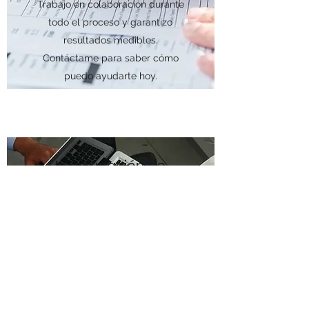
Trabajo en colaboración durante
todo el proceso y garantizo
resultados medibles.
Contáctame para saber cómo
puedo ayudarte hoy.
Investigación de
aprendizaje y UX
¿Tienes un proyecto o idea que
te encantaría llevar a cabo?
Desde que fundé mi negocio, he
brindado a mis clientes una
amplia gama de servicios de
consultoría como este. Para