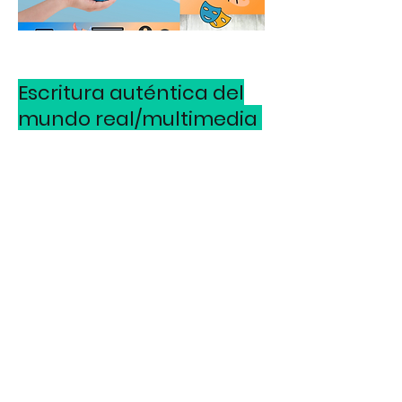
Escritura auténtica del
mundo real/multimedia
Escritura y nuevas habilidades de
alfabetización esenciales para que los
escritores jóvenes triunfen en la era digital
Registrarse:
Clase de Escritura del Mundo
Real/Multimedia