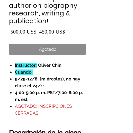
author on biography
research, writing &
publication!
Precio
Precio
 500,00 US$ 
450,00 US$
de
Agotado
oferta
Instructor:
Oliver Chin
Cuándo:
9/29-12/8
(miércoles), no hay
clase el 24/11
4:00-5:00 p. m. PST/7:00-8:00 p.
m. est
AGOTADO; INSCRIPCIONES
CERRADAS
Descripción de la clase