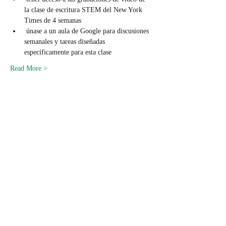
la clase de escritura STEM del New York 
Times de 4 semanas
 únase a un aula de Google para discusiones 
semanales y tareas diseñadas 
específicamente para esta clase 
Read More >
Tickets
Venta finalizada
Tipo de entrada
NYTimes STEM escritura-
FLEXclass
Leer más
Precio