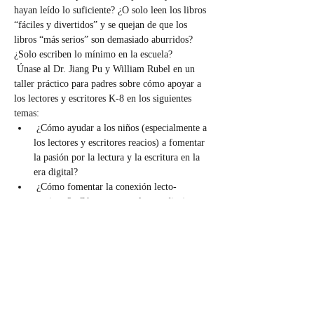
hayan leído lo suficiente? ¿O solo leen los libros 
“fáciles y divertidos” y se quejan de que los 
libros “más serios” son demasiado aburridos? 
¿Solo escriben lo mínimo en la escuela?
 Únase al Dr. Jiang Pu y William Rubel en un 
taller práctico para padres sobre cómo apoyar a 
los lectores y escritores K-8 en los siguientes 
temas:
 ¿Cómo ayudar a los niños (especialmente a 
los lectores y escritores reacios) a fomentar 
la pasión por la lectura y la escritura en la 
era digital?
 ¿Cómo fomentar la conexión lecto-
escritura? ¿Cómo apoyar el aprendizaje 
tanto académico como socioemocional a 
través de la lectura y la escritura?
 ¿Cómo elegir libros con el nivel de lectura 
adecuado y animar a los niños a leer una 
variedad de libros? ¿Cuáles son algunas 
estrategias para ayudar a mejorar la 
comprensió…