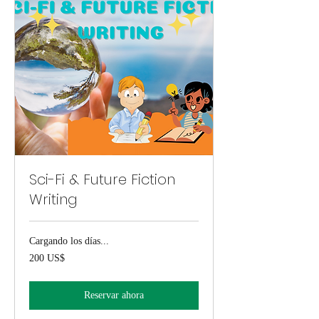
Sci-Fi & Future Fiction
Writing
Cargando los días...
200
200 US$
dólares
estadounidenses
Reservar ahora