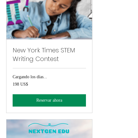
New York Times STEM
Writing Contest
Cargando los días...
198
198 US$
dólares
estadounidenses
Reservar ahora