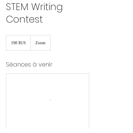
STEM Writing
Contest
198
dollars
198 $US
Zoom
des
États-
Unis
Séances à venir