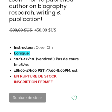
author on biography
research, writing &
publication!
Prix
Prix
 500,00 $US 
450,00 $US
original
promotionnel
Instructeur:
Oliver Chin
Lorsque:
10/1-12/10
(vendredi) Pas de cours
le 26/11
16h00-17h00 PST /7:00-8:00PM. est
EN RUPTURE DE STOCK;
INSCRIPTION FERMÉE
Rupture de stock