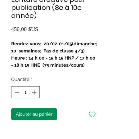
publication (8e à 10e
année)
Prix
450,00 $US
Rendez-vous:
20/02-01/05(dimanche;
10
semaines;
Pas de classe 4/3)
Heure : 14 h 00 - 15 h 15 HNP / 17 h 00
- 18 h 15 HNE
(75 minutes/cours)
Quantité
*
Ajouter au panier