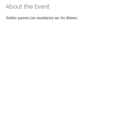
About the Event
Atelier parents (en mandarin) sur les thèmes 
suivants : 
 Compétences en lecture en ligne 
 Stratégies de compréhension en lecture
 Littératie numérique et médiatique 
 Esprit critique 
Share This Event