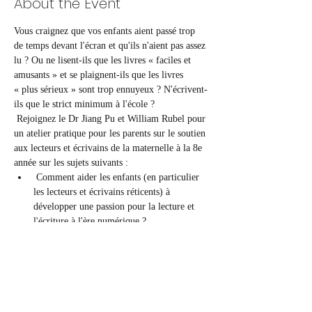
About the Event
Vous craignez que vos enfants aient passé trop 
de temps devant l'écran et qu'ils n'aient pas assez 
lu ? Ou ne lisent-ils que les livres « faciles et 
amusants » et se plaignent-ils que les livres 
« plus sérieux » sont trop ennuyeux ? N'écrivent-
ils que le strict minimum à l'école ?
 Rejoignez le Dr Jiang Pu et William Rubel pour 
un atelier pratique pour les parents sur le soutien 
aux lecteurs et écrivains de la maternelle à la 8e 
année sur les sujets suivants :
 Comment aider les enfants (en particulier 
les lecteurs et écrivains réticents) à 
développer une passion pour la lecture et 
l'écriture à l'ère numérique ?
 Comment favoriser le lien lecture-écriture 
? Comment soutenir l'apprentissage scolaire 
et social émotionnel par la lecture et 
l'écriture ?
 Comment choisir des livres avec le bon 
niveau de lecture et encourager les enfants 